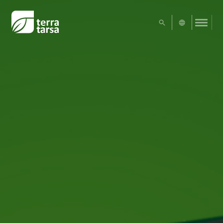
UA
EN
Exact matches only
Search in title
Search in content