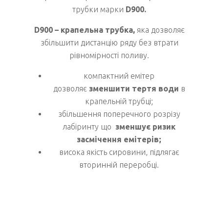
трубки марки
D900.
D900 – крапельна трубка,
яка дозволяє
збільшити дистанцію ряду без втрати
рівномірності поливу.
компактний емітер
дозволяє
зменшити тертя води
в
крапельній трубці;
збільшення поперечного розрізу
лабіринту що
зменшує ризик
засмічення емітерів;
висока якість сировини, підлягає
вторинній переробці.