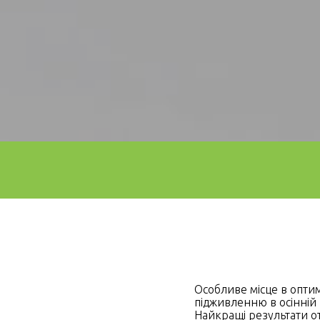
Особливе місце в оптим
підживленню в осінній 
Найкращі результати о