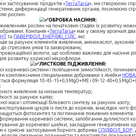
яки застосуванню продуктів «
TerraTarsa
», ми створюємо спр
теми, диференціації генеративних органів, посилюємо стре
лю рослин.
ОБРОБКА НАСІННЯ:
живленням рослин на початкових стадіях їх розвитку мож
добривами. Компанія «
TerraTarsa
» має у своєму арсеналі дв
ЕНТ
та
ПАВЕРФОЛ_ЕНЕРДЖІ_СІДС
, які:
ців за рахунок елементів живлення, амінокислот, ауксинів т
ь до стресових умов та захворювань;
 провокаційної вологи, що особливо важливо для насіння рі
ля розвитку корисної мікрофлори.
ЛИСТКОВЕ ПІДЖИВЛЕННЯ:
 кореневої системи і поліпшення зимостійкості, починаючи
ити комплексними спеціальними добривами з лінійки
НОВА
ється формуляція 10-45-15+0,5MgO+МЕ і 09-12-40+0,5MgO+
:
ного живлення за низьких температур;
кості за рахунок калію;
ї маси і оптимізації білкового синтезу за рахунок азоту;
анспортування цукрів із листя до коренів, внаслідок чого 
ращується фотосинтез та поглинання поживних елементів.
формування кореневої системи, запобігання дуплистості к
ртування до кореневої шийки, закладання генеративних орг
 є сумісне застосування борного добрива
СПІДФОЛ_БОР
.
, володіє ідеальною розчинністю та властивістю покращуват