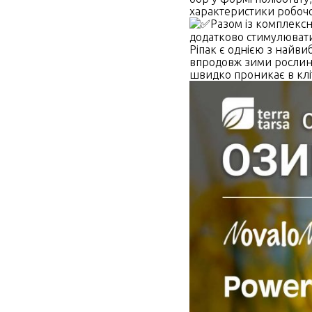
характеристики робочо
Разом із комплекс
додатково стимулювати
Ріпак є однією з найв
впродовж зими рослини
швидко проникає в клі