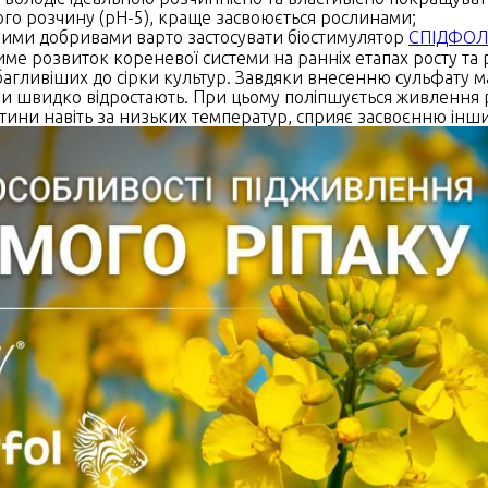
го розчину (рН-5), краще засвоюється рослинами;
ними добривами варто застосувати біостимулятор
СПІДФОЛ
ме розвиток кореневої системи на ранніх етапах росту та 
ибагливіших до сірки культур. Завдяки внесенню сульфату 
 швидко відростають. При цьому поліпшується живлення р
тини навіть за низьких температур, сприяє засвоєнню інш