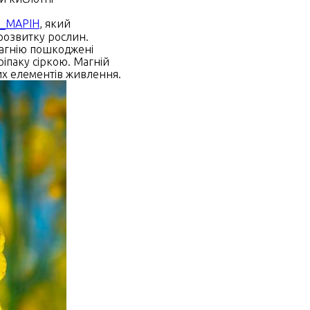
_МАРІН
, який
розвитку рослин.
магнію пошкоджені
іпаку сіркою. Магній
их елементів живлення.