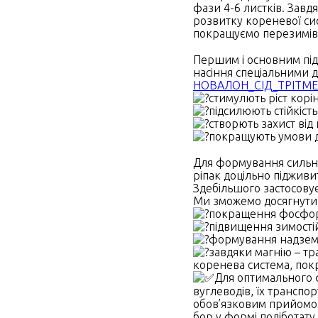
фази 4-6 листків. Завд
розвитку кореневої сис
покращуємо перезимів
Першим і основним під
насіння спеціальними 
НОВАЛОН_СІД_ТРІТМ
стимулють ріст корін
підсилюють стійкіст
створють захист від
покращують умови д
Для формування сильної
ріпак доцільно піджив
Здебільшого застосову
Ми зможемо досягнути
покращення фосфор
підвищення зимостій
формування надземно
завдяки магнію – тр
коренева система, пок
Для оптимального 
вуглеводів, їх транспо
обов’язковим прийомом
бор у формі поліботату