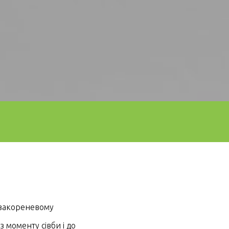
позакореневому
 моменту сівби і до