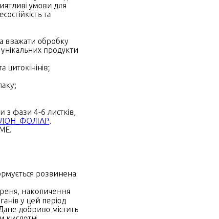
иятливі умови для
состійкість та
на вважати обробку
а унікальних продукти
а цитокінінів;
паку;
 з фази 4-6 листків,
ЛОН_ФОЛІАР
.
МЕ.
формується розвинена
ореня, накопичення
анів у цей період
 Дане добриво містить
и кислотні