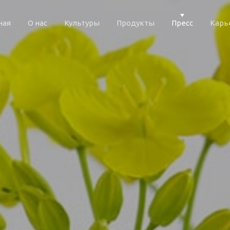
ная
О нас
Культуры
Продукты
Пресс
Карь
Exact matches only
Search in title
Search in content