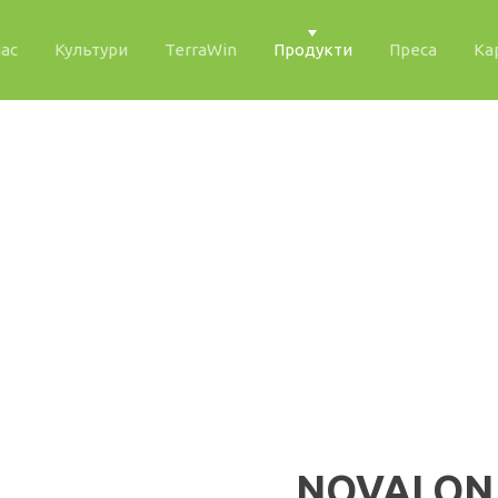
нас
Культури
TerraWin
Продукти
Преса
Ка
Exact matches only
Search in title
Search in content
РІПАК
ЦИБУЛЯ / МОРКВА
ТОМАТ / ОГІРОК / Б
NOVALON 