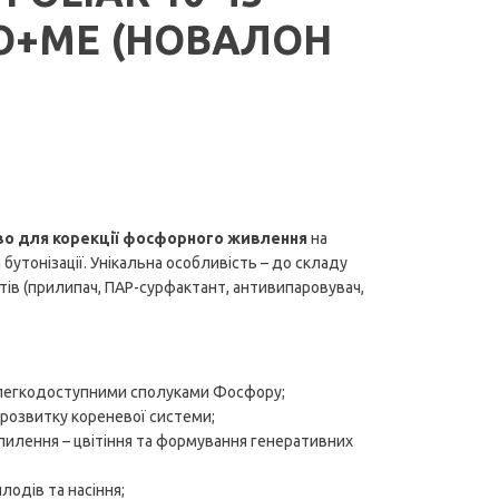
GO+МЕ (НОВАЛОН
о для корекції фосфорного живлення
на
 бутонізації. Унікальна особливість – до складу
ів (прилипач, ПАР-сурфактант, антивипаровувач,
 легкодоступними сполуками Фосфору;
 розвитку кореневої системи;
пилення – цвітіння та формування генеративних
лодів та насіння;