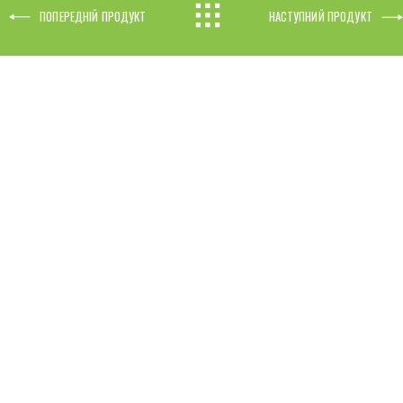
ПОПЕРЕДНІЙ ПРОДУКТ
НАСТУПНИЙ ПРОДУКТ
оловна
Пресса
ро нас
Карʼєра
ультури
Контакти
родукція