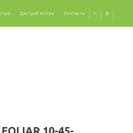
р’єра
Дистриб’ютори
Контакти
UA
EN
АШТАННІ
КАРТОПЛЯ
СТОЛОВИЙ БУРЯК
КАПУС
FOLIAR 10-45-