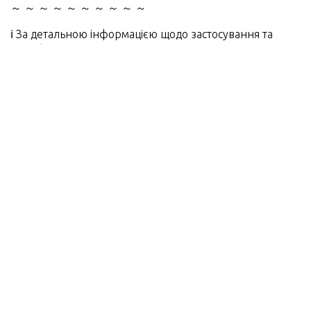
～ ～ ～ ～ ～ ～ ～ ～ ～ ～
ℹ️ За детальною інформацією щодо застосування та
придбання продуктів звертайтесь до наших
менеджерів
та
офіційних дистриб’юторів
у
регіонах.
🌐
Сайт
🗂
Контакти
📲
Facebook
ПОПЕРЕДНЯ
НАСТУПНА