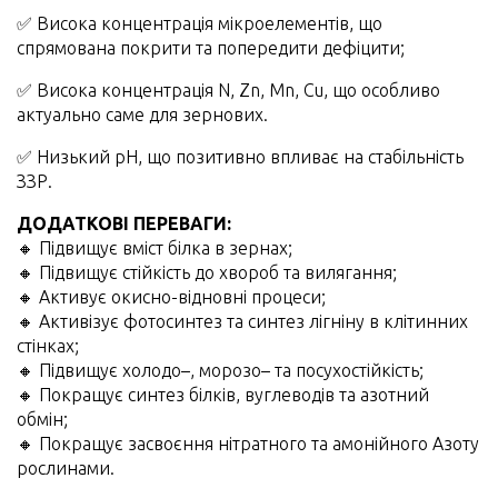
✅ Висока концентрація мікроелементів, що
спрямована покрити та попередити дефіцити;
✅ Висока концентрація N, Zn, Mn, Cu, що особливо
актуально саме для зернових.
✅ Низький рН, що позитивно впливає на стабільність
ЗЗР.
ДОДАТКОВІ ПЕРЕВАГИ:
🔸 Підвищує вміст білка в зернах;
🔸 Підвищує стійкість до хвороб та вилягання;
🔸 Активує окисно-відновні процеси;
🔸 Активізує фотосинтез та синтез лігніну в клітинних
стінках;
🔸 Підвищує холодо–, морозо– та посухостійкість;
🔸 Покращує синтез білків, вуглеводів та азотний
обмін;
🔸 Покращує засвоєння нітратного та амонійного Азоту
рослинами.