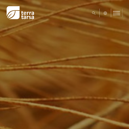
UA
EN
Exact matches only
Search in title
Search in content