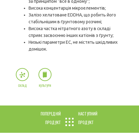
за принципом “все в одному”;
Висока концентарція мікроелементів;
Залізо хелатоване EDDHA, що робить його
стабільнішим в ґрунтовому розчині;
Висока частка нітратного азоту в складі
сприяє засвоєнню інших катіонів з ґрунту;
Низькі параметри ЕС, не містять шкідливих
домішок.
СКЛАД
КУЛЬТУРИ
ПОПЕРЕДНІЙ
НАСТУПНИЙ
ПРОДУКТ
ПРОДУКТ