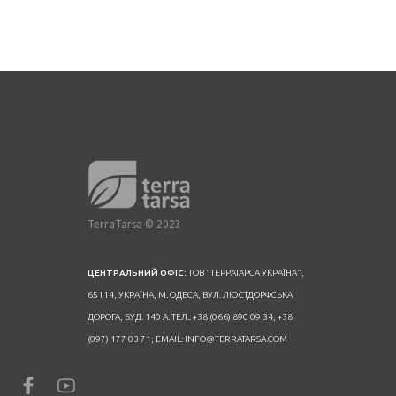
TerraTarsa © 2023
ЦЕНТРАЛЬНИЙ ОФІС:
ТОВ “ТЕРРАТАРСА УКРАЇНА”,
65114, УКРАЇНА, М. ОДЕСА, ВУЛ. ЛЮСТДОРФСЬКА
ДОРОГА, БУД. 140 А. ТЕЛ.: +38 (066) 890 09 34; +38
(097) 177 03 71; EMAIL: INFO@TERRATARSA.COM