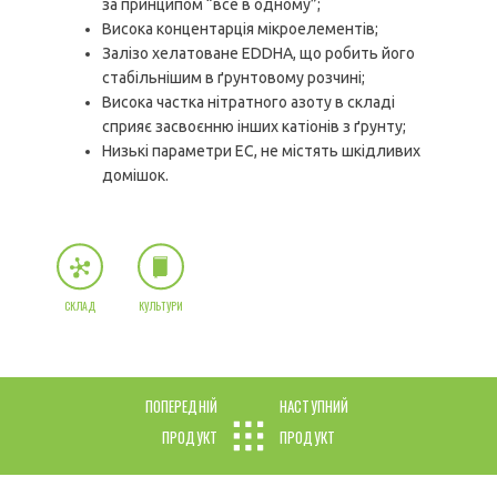
за принципом “все в одному”;
Висока концентарція мікроелементів;
Залізо хелатоване EDDHA, що робить його
стабільнішим в ґрунтовому розчині;
Висока частка нітратного азоту в складі
сприяє засвоєнню інших катіонів з ґрунту;
Низькі параметри ЕС, не містять шкідливих
домішок.
СКЛАД
КУЛЬТУРИ
ПОПЕРЕДНІЙ
НАСТУПНИЙ
ПРОДУКТ
ПРОДУКТ