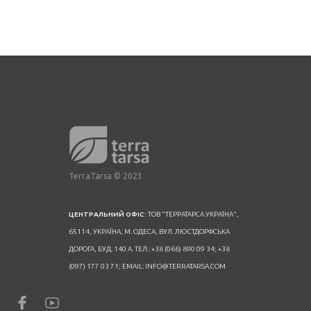
TerraTarsa © 2023
ЦЕНТРАЛЬНИЙ ОФІС:
ТОВ “ТЕРРАТАРСА УКРАЇНА”,
65114, УКРАЇНА, М. ОДЕСА, ВУЛ. ЛЮСТДОРФСЬКА
ДОРОГА, БУД. 140 А. ТЕЛ.: +38 (066) 890 09 34; +38
(097) 177 03 71; EMAIL: INFO@TERRATARSA.COM