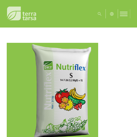
UA
EN
Exact matches only
Search in title
Search in content